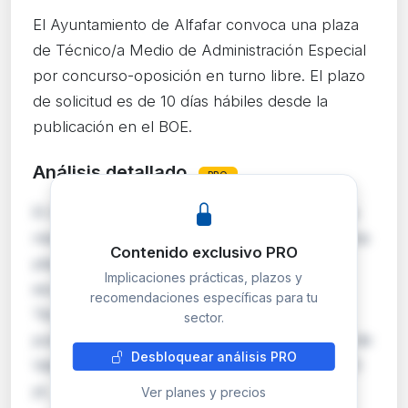
El Ayuntamiento de Alfafar convoca una plaza
de Técnico/a Medio de Administración Especial
por concurso-oposición en turno libre. El plazo
de solicitud es de 10 días hábiles desde la
publicación en el BOE.
Análisis detallado
PRO
El Ayuntamiento de Alfafar (Valencia) convoca
mediante concurso-oposición en turno libre una
Contenido exclusivo PRO
plaza de Técnico/a Medio perteneciente a la
Implicaciones prácticas, plazos y
escala de Administración Especial, subescala
recomendaciones específicas para tu
Técnica. Las bases reguladoras fueron
sector.
publicadas en el Boletín Oficial de la Provincia de
Desbloquear análisis PRO
Valencia número 97, de 25 de mayo de 2026. El
pl…
Ver planes y precios