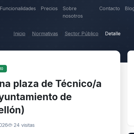
Funcionalidades
Precios
Sobre
Contacto
Blo
nosotros
Inicio
Normativas
Sector Público
Detalle
10
na plaza de Técnico/a
Ayuntamiento de
ellón)
2026
24 visitas