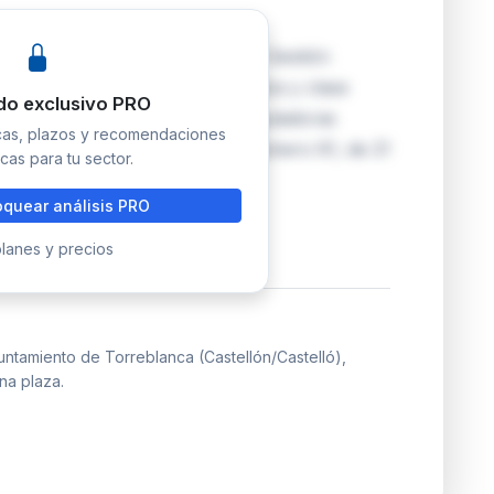
oca una plaza de Técnico/a de Gestión
ración General, subescala Técnica y clase
do exclusivo PRO
n en turno libre. Las bases reguladoras
icas, plazos y recomendaciones
al de la Provincia de Castellón número 61, de 21
cas para tu sector.
quear análisis PRO
lanes y precios
ntamiento de Torreblanca (Castellón/Castelló),
na plaza.