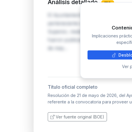
Análisis detallado
PRO
El Ayuntamiento de Torreblanca conv
perteneciente a la escala de Administ
Conteni
Superior, mediante concurso-oposició
Implicaciones práct
fueron publicadas en el Boletín Ofici
específi
de may…
Desblo
Ver p
Título oficial completo
Resolución de 21 de mayo de 2026, del Ayu
referente a la convocatoria para proveer u
Ver fuente original (BOE)