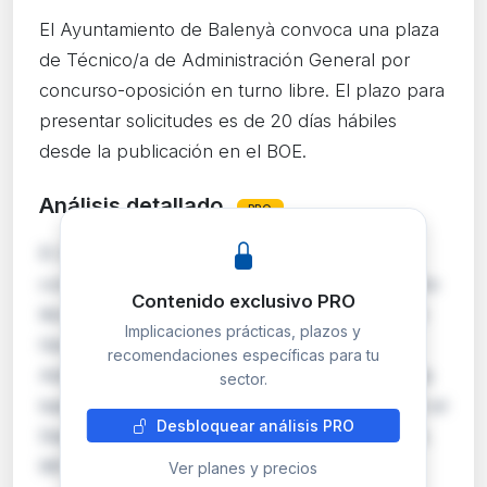
El Ayuntamiento de Balenyà convoca una plaza
de Técnico/a de Administración General por
concurso-oposición en turno libre. El plazo para
presentar solicitudes es de 20 días hábiles
desde la publicación en el BOE.
Análisis detallado
PRO
El Ayuntamiento de Balenyà (Barcelona)
convoca mediante concurso-oposición en turno
Contenido exclusivo PRO
libre una plaza de Técnico/a de Administración
Implicaciones prácticas, plazos y
General, perteneciente a la escala de
recomendaciones específicas para tu
Administración General, subescala Técnica. Las
sector.
bases de la convocatoria fueron publicadas en el
Desbloquear análisis PRO
Diari Oficial de la Generalitat de Catalunya núm.
9671 …
Ver planes y precios