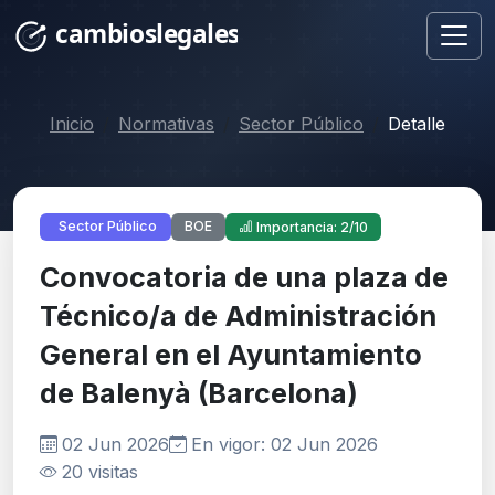
Inicio
Normativas
Sector Público
Detalle
BOE
Sector Público
Importancia: 2/10
Convocatoria de una plaza de
Técnico/a de Administración
General en el Ayuntamiento
de Balenyà (Barcelona)
02 Jun 2026
En vigor: 02 Jun 2026
20 visitas