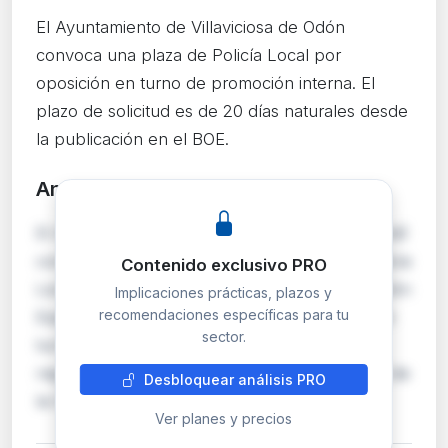
El Ayuntamiento de Villaviciosa de Odón
convoca una plaza de Policía Local por
oposición en turno de promoción interna. El
plazo de solicitud es de 20 días naturales desde
la publicación en el BOE.
Análisis detallado
PRO
El Ayuntamiento de Villaviciosa de Odón (Madrid)
convoca mediante oposición una plaza de Policía
Contenido exclusivo PRO
Local perteneciente a la escala de Administración
Implicaciones prácticas, plazos y
recomendaciones específicas para tu
Especial, subescala de Servicios Especiales, en
sector.
turno de promoción interna. Las bases
reguladoras se publicaron en el Boletín Oficial de
Desbloquear análisis PRO
la Comunidad de Madrid núm. 148, de …
Ver planes y precios