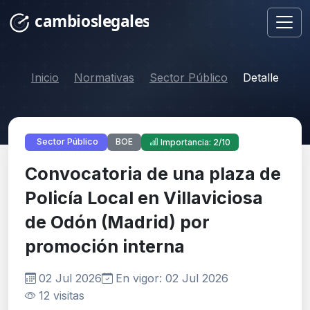
Inicio
Normativas
Sector Público
Detalle
BOE
Sector Público
Importancia: 2/10
Convocatoria de una plaza de
Policía Local en Villaviciosa
de Odón (Madrid) por
promoción interna
02 Jul 2026
En vigor: 02 Jul 2026
12 visitas