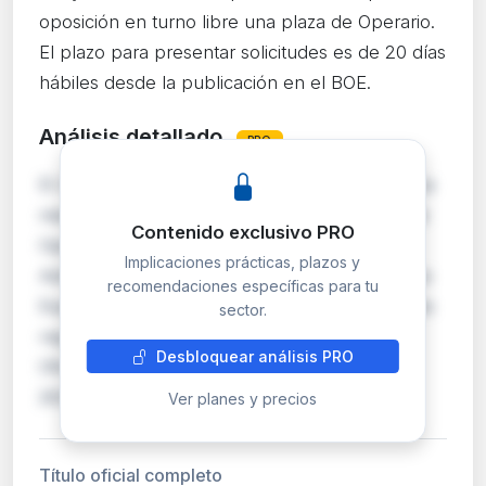
oposición en turno libre una plaza de Operario.
El plazo para presentar solicitudes es de 20 días
hábiles desde la publicación en el BOE.
Análisis detallado
PRO
El Ayuntamiento de Sopuerta (Bizkaia) convoca
mediante oposición en turno libre una plaza de
Contenido exclusivo PRO
Operario, encuadrada en la escala de
Implicaciones prácticas, plazos y
Administración Especial, subescala de Servicios
recomendaciones específicas para tu
Especiales, clase Personal de Oficios. Las bases
sector.
reguladoras fueron publicadas en el Boletín
Desbloquear análisis PRO
Oficial de Bizkaia núm. 96, de 25 de mayo de
2026…
Ver planes y precios
Título oficial completo