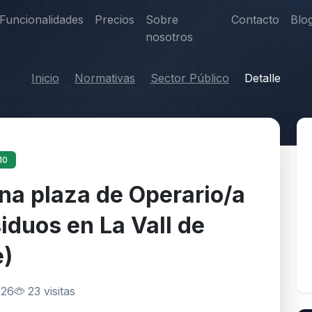
Funcionalidades
Precios
Sobre
Contacto
Blo
nosotros
Inicio
Normativas
Sector Público
Detalle
10
na plaza de Operario/a
iduos en La Vall de
e)
026
23 visitas