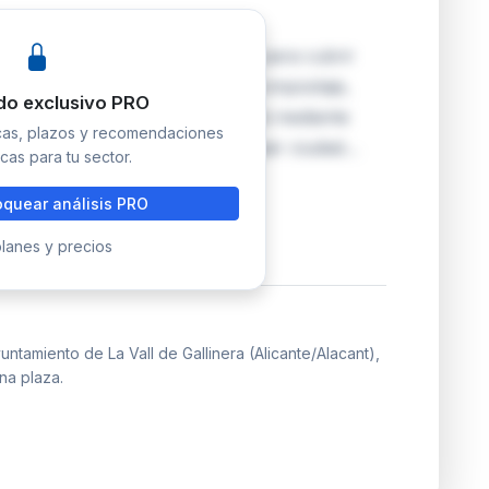
ra (Alicante) abre convocatoria para cubrir
de residuos sólidos urbanos y compostaje,
do exclusivo PRO
 El proceso selectivo se realizará mediante
icas, plazos y recomendaciones
 que permite participar a cualquier ciudad…
cas para tu sector.
quear análisis PRO
lanes y precios
tamiento de La Vall de Gallinera (Alicante/Alacant),
na plaza.