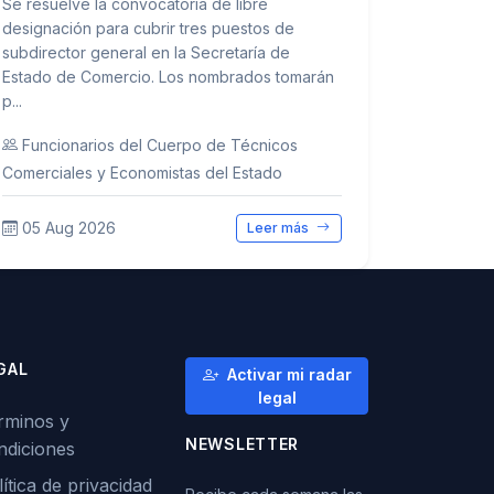
Se resuelve la convocatoria de libre
designación para cubrir tres puestos de
subdirector general en la Secretaría de
Estado de Comercio. Los nombrados tomarán
p...
Funcionarios del Cuerpo de Técnicos
Comerciales y Economistas del Estado
05 Aug 2026
Leer más
GAL
Activar mi radar
legal
rminos y
NEWSLETTER
ndiciones
ítica de privacidad