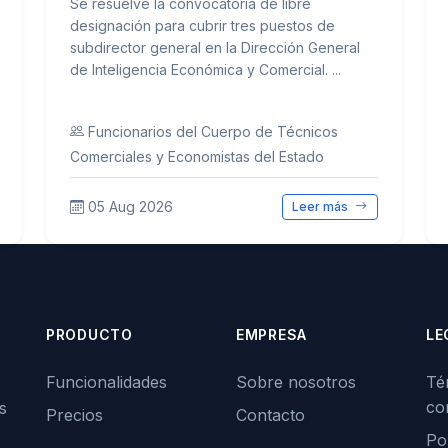
Se resuelve la convocatoria de libre
designación para cubrir tres puestos de
subdirector general en la Dirección General
de Inteligencia Económica y Comercial. ...
Funcionarios del Cuerpo de Técnicos
Comerciales y Economistas del Estado
05 Aug 2026
Leer más
PRODUCTO
EMPRESA
LE
Funcionalidades
Sobre nosotros
Té
co
s
Precios
Contacto
Pol