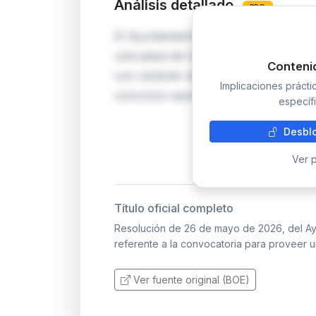
Análisis detallado
PRO
El Ayuntamiento de La Vall de Galline
una plaza de Operario/a de recogida 
Conteni
con carácter de personal laboral fijo.
Implicaciones práct
concurso-oposición en turno libre, lo
específi
Desblo
Ver p
Título oficial completo
Resolución de 26 de mayo de 2026, del Ayun
referente a la convocatoria para proveer u
Ver fuente original (BOE)