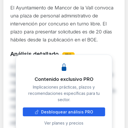
El Ayuntamiento de Mancor de la Vall convoca
una plaza de personal administrativo de
intervención por concurso en turno libre. El
plazo para presentar solicitudes es de 20 días
hábiles desde la publicación en el BOE.
Análisis detallado
PRO
El Ayuntamiento de Mancor de la Vall (Illes
Balears) convoca mediante resolución de 25 de
Contenido exclusivo PRO
mayo de 2026 una plaza de Personal
Implicaciones prácticas, plazos y
administrativo de intervención, encuadrada en la
recomendaciones específicas para tu
escala de Administración General, subescala
sector.
Administrativa. El sistema de selección es el
Desbloquear análisis PRO
concurso en turno libre, lo que permite
participar a cua…
Ver planes y precios