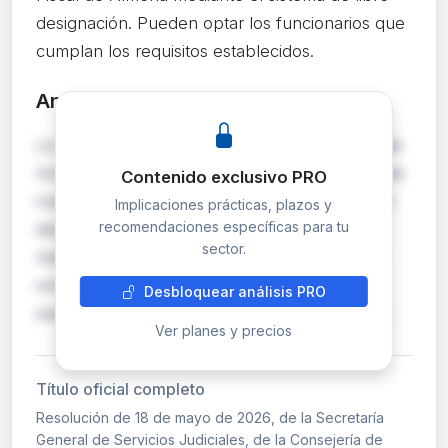
designación. Pueden optar los funcionarios que
cumplan los requisitos establecidos.
Análisis detallado
PRO
La Secretaría General de Servicios Judiciales de
Andalucía convoca la provisión de un puesto de
Contenido exclusivo PRO
trabajo en la Oficina Fiscal de Almería por libre
Implicaciones prácticas, plazos y
recomendaciones específicas para tu
designación. Este sistema permite a la
sector.
Administración seleccionar discrecionalmente
entre funcionarios que reúnan los requisitos
Desbloquear análisis PRO
exigidos, sin seguir un baremo estricto de mé…
Ver planes y precios
Título oficial completo
Resolución de 18 de mayo de 2026, de la Secretaría
General de Servicios Judiciales, de la Consejería de