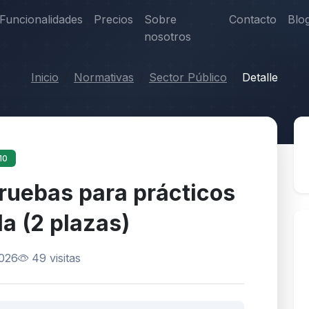
Funcionalidades
Precios
Sobre
Contacto
Blo
nosotros
Inicio
Normativas
Sector Público
Detalle
10
ruebas para prácticos
la (2 plazas)
2026
49 visitas