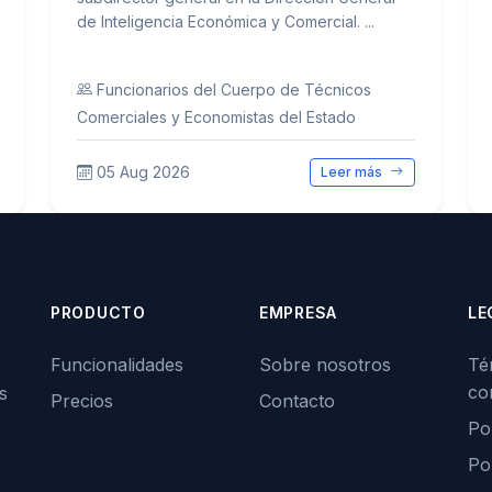
de Inteligencia Económica y Comercial. ...
Funcionarios del Cuerpo de Técnicos
Comerciales y Economistas del Estado
05 Aug 2026
Leer más
PRODUCTO
EMPRESA
LE
Funcionalidades
Sobre nosotros
Té
co
s
Precios
Contacto
Pol
Po