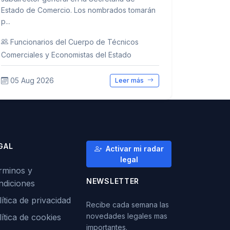
Estado de Comercio. Los nombrados tomarán
p...
Funcionarios del Cuerpo de Técnicos
Comerciales y Economistas del Estado
05 Aug 2026
Leer más
GAL
Activar mi radar
legal
rminos y
NEWSLETTER
ndiciones
ítica de privacidad
Recibe cada semana las
novedades legales mas
lítica de cookies
importantes.