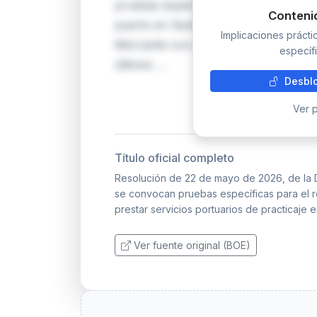
pruebas específicas para acreditar la
Conteni
puerto en Sevilla, con 2 plazas. Los 
Implicaciones práct
Mercante con al menos 2 años de ma
específi
últimos …
Desblo
Ver p
Título oficial completo
Resolución de 22 de mayo de 2026, de la D
se convocan pruebas específicas para el r
prestar servicios portuarios de practicaje e
Ver fuente original (BOE)