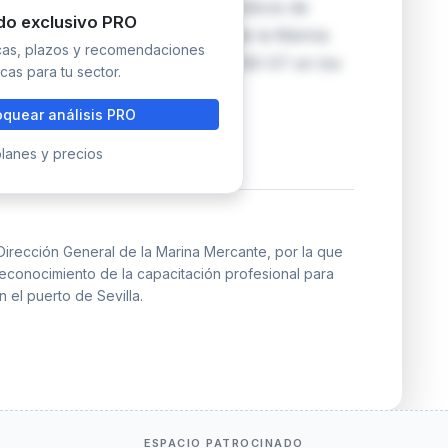
 capacitación profesional de prácticos de
do exclusivo PRO
aspirantes deben ser Capitanes de la Marina
icas, plazos y recomendaciones
ndo en buques superiores a 1.000 GT en los
cas para tu sector.
quear análisis PRO
lanes y precios
irección General de la Marina Mercante, por la que
econocimiento de la capacitación profesional para
n el puerto de Sevilla.
ESPACIO PATROCINADO