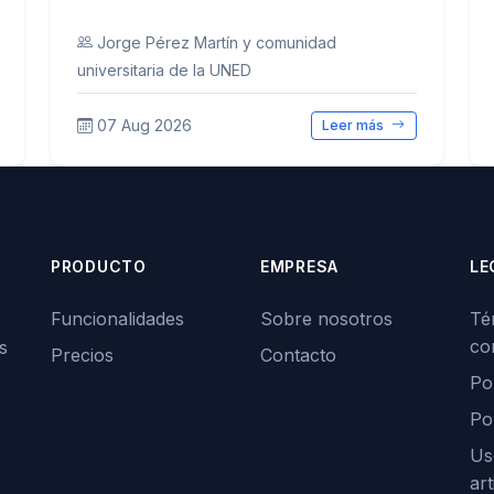
Jorge Pérez Martín y comunidad
universitaria de la UNED
07 Aug 2026
Leer más
PRODUCTO
EMPRESA
LE
Funcionalidades
Sobre nosotros
Té
co
s
Precios
Contacto
Pol
Po
Us
art