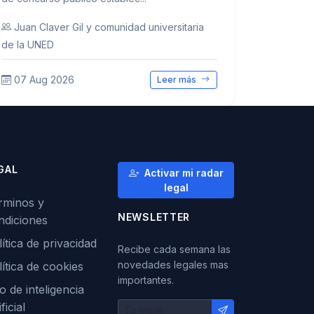
Juan Claver Gil y comunidad universitaria
de la UNED
07 Aug 2026
Leer más
GAL
Activar mi radar
legal
rminos y
NEWSLETTER
ndiciones
ítica de privacidad
Recibe cada semana las
novedades legales mas
lítica de cookies
importantes.
o de inteligencia
ificial