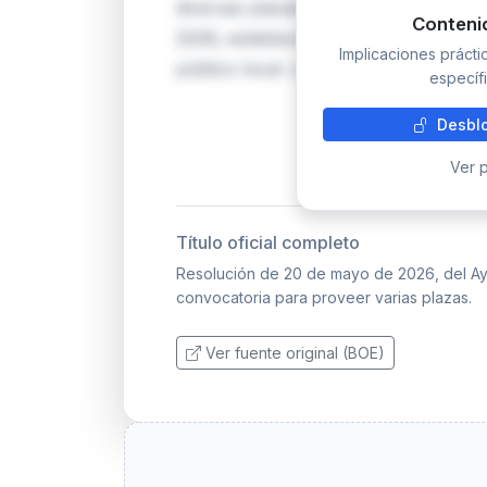
diversas plazas en su plantilla munic
Conteni
2026, establece el proceso selectivo
Implicaciones práct
público local. Los aspirantes deberán
específi
Desblo
Ver p
Título oficial completo
Resolución de 20 de mayo de 2026, del Ayun
convocatoria para proveer varias plazas.
Ver fuente original (BOE)