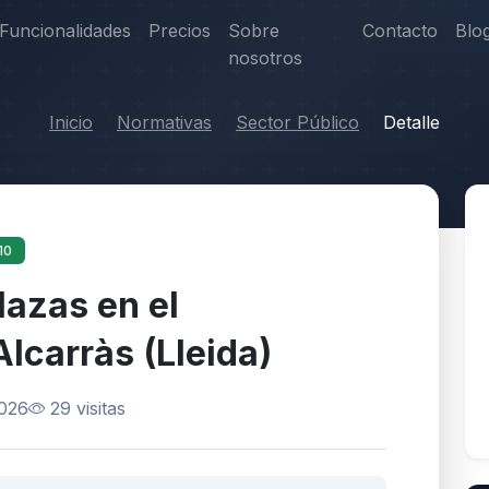
Funcionalidades
Precios
Sobre
Contacto
Blo
nosotros
Inicio
Normativas
Sector Público
Detalle
10
lazas en el
lcarràs (Lleida)
2026
29 visitas