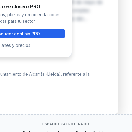
ipal. La resolución, publicada el 20 de mayo de
do exclusivo PRO
 para acceder a estos puestos de empleo
icas, plazos y recomendaciones
 cumplir los requisitos específicos det…
cas para tu sector.
quear análisis PRO
lanes y precios
tamiento de Alcarràs (Lleida), referente a la
ESPACIO PATROCINADO