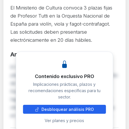
El Ministerio de Cultura convoca 3 plazas fijas
de Profesor Tutti en la Orquesta Nacional de
España para violín, viola y fagot-contrafagot.
Las solicitudes deben presentarse
electrónicamente en 20 días hábiles.
Análisis detallado
PRO
El INAEM convoca mediante oposición libre 3
plazas de personal laboral fijo fuera de convenio
Contenido exclusivo PRO
de Profesor Tutti en la Orquesta Nacional de
Implicaciones prácticas, plazos y
recomendaciones específicas para tu
España: una de violín, una de viola y una de
sector.
fagot-contrafagot. Dos plazas provienen de la
oferta de empleo público de 2023 (no cubiertas
Desbloquear análisis PRO
en convocatoria anterior de diciembre 2024)…
Ver planes y precios