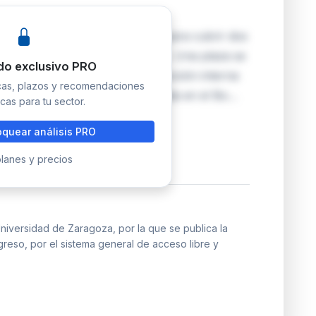
ceso selectivo (OPO-07/2026) para cubrir dos
la Escala de Gestión con idiomas. Una plaza se
do exclusivo PRO
iante oposición y otra por promoción interna
icas, plazos y recomendaciones
vocatoria completa fue publicada en el Bo…
cas para tu sector.
quear análisis PRO
lanes y precios
niversidad de Zaragoza, por la que se publica la
reso, por el sistema general de acceso libre y