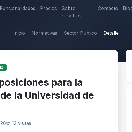
Funcionalidades
Precios
Sobre
Contacto
Blo
nosotros
Inicio
Normativas
Sector Público
Detalle
10
posiciones para la
 de la Universidad de
026
12 visitas