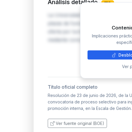
Análisis detallado
PRO
La Universidad de Zaragoza abre pro
plazas de funcionario de carrera en 
Conteni
oferta por turno de acceso libre med
Implicaciones práct
mediante concurso-oposición. La con
específi
Desblo
Ver p
Título oficial completo
Resolución de 23 de junio de 2026, de la U
convocatoria de proceso selectivo para ing
promoción interna, en la Escala de Gestión.
Ver fuente original (BOE)