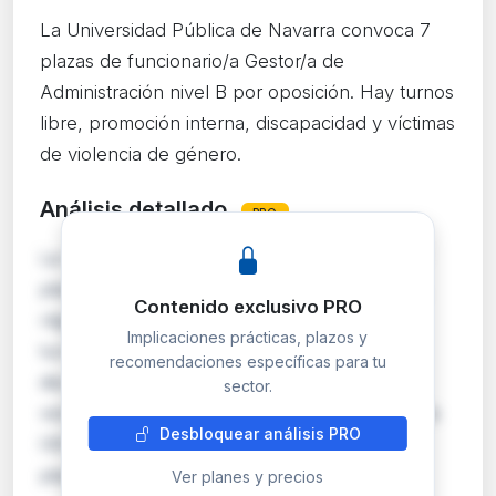
La Universidad Pública de Navarra convoca 7
plazas de funcionario/a Gestor/a de
Administración nivel B por oposición. Hay turnos
libre, promoción interna, discapacidad y víctimas
de violencia de género.
Análisis detallado
PRO
La Universidad Pública de Navarra convoca 7
plazas de Gestor/a de Administración (nivel B,
Contenido exclusivo PRO
régimen funcionarial) mediante oposición: 2
Implicaciones prácticas, plazos y
turno libre, 3 promoción interna, 1 reserva
recomendaciones específicas para tu
discapacidad (≥33%) y 1 reserva víctimas de
sector.
violencia de género. Las plazas provienen de la
Desbloquear análisis PRO
OEP 2023 (1 plaza desierta) y OEP 2025 (6
plazas)…
Ver planes y precios