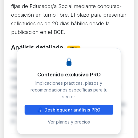
fijas de Educador/a Social mediante concurso-
oposición en turno libre. El plazo para presentar
solicitudes es de 20 días hábiles desde la
publicación en el BOE.
Análisis detallado
PRO
La Diputación Provincial de Ciudad Real abre
convocatoria para cubrir tres plazas de
Contenido exclusivo PRO
Educador/a Social como personal laboral fijo
Implicaciones prácticas, plazos y
mediante el sistema de concurso-oposición en
recomendaciones específicas para tu
turno libre. Las bases reguladoras fueron
sector.
publicadas en el Boletín Oficial de la Provincia de
Desbloquear análisis PRO
Ciudad Real número 115, de 19 de junio de 2026.
El …
Ver planes y precios