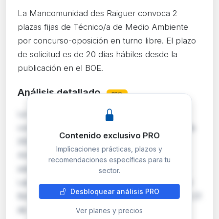
La Mancomunidad des Raiguer convoca 2
plazas fijas de Técnico/a de Medio Ambiente
por concurso-oposición en turno libre. El plazo
de solicitud es de 20 días hábiles desde la
publicación en el BOE.
Análisis detallado
PRO
La Mancomunidad des Raiguer (Illes Balears)
convoca mediante resolución de 22 de mayo de
Contenido exclusivo PRO
2026 dos plazas de Técnico/a de Medio
Implicaciones prácticas, plazos y
Ambiente como personal laboral fijo, por el
recomendaciones específicas para tu
sistema de concurso-oposición en turno libre.
sector.
Las bases reguladoras fueron publicadas en el
Desbloquear análisis PRO
Boletín Oficial de Islas Baleares número 64, de 21
de may…
Ver planes y precios