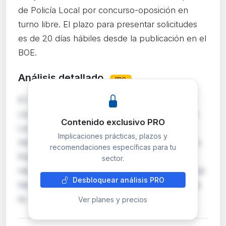
de Policía Local por concurso-oposición en
turno libre. El plazo para presentar solicitudes
es de 20 días hábiles desde la publicación en el
BOE.
Análisis detallado
PRO
El Ayuntamiento de Tordera (Barcelona) abre
convocatoria para cubrir dos plazas de Policía
Contenido exclusivo PRO
Local pertenecientes a la escala de
Implicaciones prácticas, plazos y
Administración Especial, subescala de Servicios
recomendaciones específicas para tu
Especiales. El proceso selectivo se realizará
sector.
mediante concurso-oposición en turno libre. Las
Desbloquear análisis PRO
bases fueron publicadas en el Boletín Oficial de
la…
Ver planes y precios