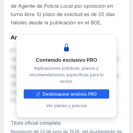
de Agente de Policía Local por oposición en
turno libre. El plazo de solicitud es de 20 días
hábiles desde la publicación en el BOE.
Análisis detallado
PRO
El Ayuntamiento de Cervera (Lleida) convoca
mediante oposición en turno libre dos plazas de
Contenido exclusivo PRO
Agente de Policía Local, encuadradas en la
Implicaciones prácticas, plazos y
recomendaciones específicas para tu
escala de Administración Especial, subescala de
sector.
Servicios Especiales. Las bases reguladoras
fueron publicadas en el Boletín Oficial de la
Desbloquear análisis PRO
Provincia de Lleida núm. 111 del 12 de junio de…
Ver planes y precios
Título oficial completo
Resolución de 23 de junio de 2026, del Ayuntamiento de