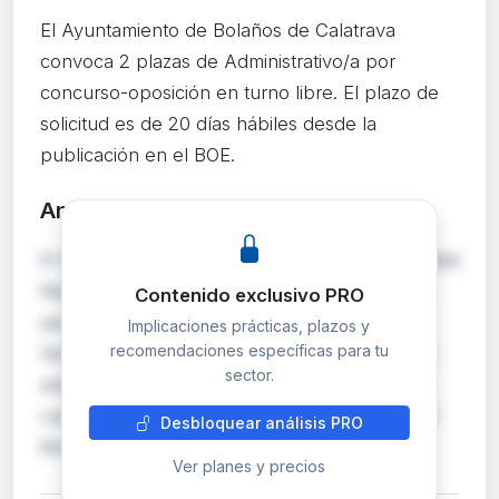
El Ayuntamiento de Bolaños de Calatrava
convoca 2 plazas de Administrativo/a por
concurso-oposición en turno libre. El plazo de
solicitud es de 20 días hábiles desde la
publicación en el BOE.
Análisis detallado
PRO
El Ayuntamiento de Bolaños de Calatrava (Ciudad
Real) convoca dos plazas de Administrativo/a
Contenido exclusivo PRO
pertenecientes a la escala de Administración
Implicaciones prácticas, plazos y
recomendaciones específicas para tu
General, subescala Administrativa, mediante el
sector.
sistema de concurso-oposición en turno libre.
Las bases reguladoras fueron publicadas en el
Desbloquear análisis PRO
Boletín Oficial de la Provincia de Ciudad R…
Ver planes y precios