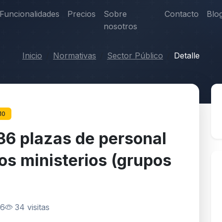
Funcionalidades
Precios
Sobre
Contacto
Blo
nosotros
Inicio
Normativas
Sector Público
Detalle
10
36 plazas de personal
ios ministerios (grupos
26
34 visitas