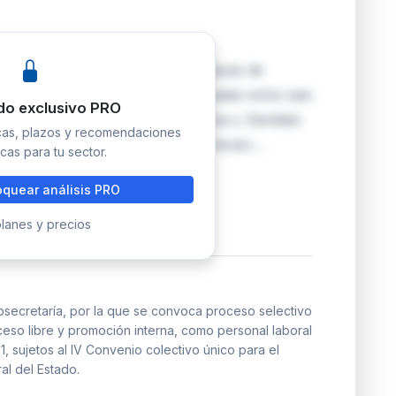
erechos Sociales convoca 136 plazas de
ofesionales M2, M1 y E1, distribuidas entre seis
do exclusivo PRO
ación, Cultura, Economía, Defensa y Sanidad.
icas, plazos y recomendaciones
ia, trabajo social, química, comunicaci…
cas para tu sector.
quear análisis PRO
lanes y precios
bsecretaría, por la que se convoca proceso selectivo
ceso libre y promoción interna, como personal laboral
1, sujetos al IV Convenio colectivo único para el
al del Estado.