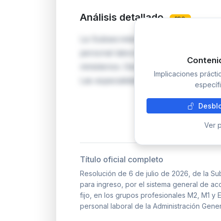
Análisis detallado
PRO
La Subsecretaría del Ministerio de D
personal laboral fijo en los grupos pr
Conteni
ministerios: Derechos Sociales, Educ
Implicaciones práct
Las especialidades incluyen fisioterap
específi
Desblo
Ver p
Título oficial completo
Resolución de 6 de julio de 2026, de la Su
para ingreso, por el sistema general de ac
fijo, en los grupos profesionales M2, M1 y E
personal laboral de la Administración Gener