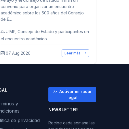
Pelayo y el Consejo de Estado firman un
convenio para organizar un encuentro
académico sobre los 500 años del Consejo
de E...
UIMP, Consejo de Estado y participantes en
el encuentro académico
07 Aug 2026
Leer más
GAL
Activar mi radar
legal
rminos y
NEWSLETTER
ndiciones
ítica de privacidad
Recibe cada semana las