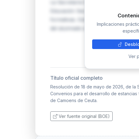
La Secretaría General Técnica publica
Educación Secundaria Luis de Camoen
Conteni
formativas. Estos acuerdos habilitan l
Implicaciones práct
del alumnado en entidades colaborad
específi
Desblo
Ver p
Título oficial completo
Resolución de 18 de mayo de 2026, de la S
Convenios para el desarrollo de estancias 
de Camoens de Ceuta.
Ver fuente original (BOE)