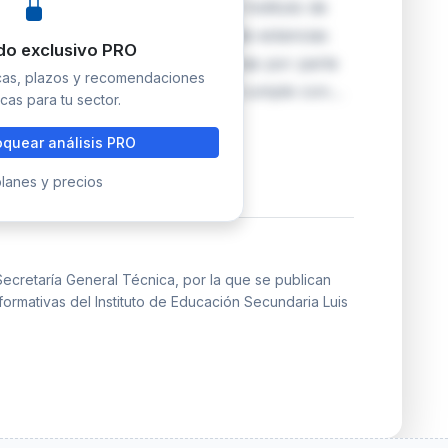
 los convenios suscritos por el Instituto de
s de Ceuta para el desarrollo de estancias
do exclusivo PRO
a realización de prácticas externas por parte
icas, plazos y recomendaciones
oras. Su publicación en el BOE cumple con…
cas para tu sector.
quear análisis PRO
lanes y precios
ecretaría General Técnica, por la que se publican
formativas del Instituto de Educación Secundaria Luis