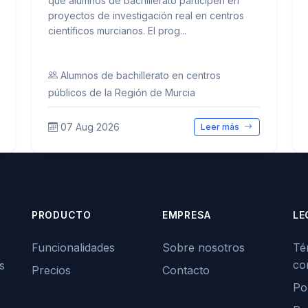
que alumnos de bachillerato participen en
proyectos de investigación real en centros
científicos murcianos. El prog...
Alumnos de bachillerato en centros
públicos de la Región de Murcia
07 Aug 2026
Leer más
PRODUCTO
EMPRESA
LE
Funcionalidades
Sobre nosotros
Té
co
s
Precios
Contacto
Pol