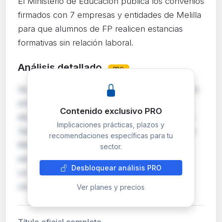
El Ministerio de Educación publica los convenios
firmados con 7 empresas y entidades de Melilla
para que alumnos de FP realicen estancias
formativas sin relación laboral.
Análisis detallado
PRO
Se publican en el BOE siete convenios suscritos
entre el IES Miguel Fernández de Melilla y
Contenido exclusivo PRO
diversas entidades (Asociación Autismo Melilla,
Implicaciones prácticas, plazos y
Sacyr Agua, Confederación de Empresarios de
recomendaciones específicas para tu
Melilla, entre otras) para la realización de
sector.
estancias formativas de alumnado de FP. Los
Desbloquear análisis PRO
convenios regulan la fase de formación en
centro…
Ver planes y precios
Título oficial completo