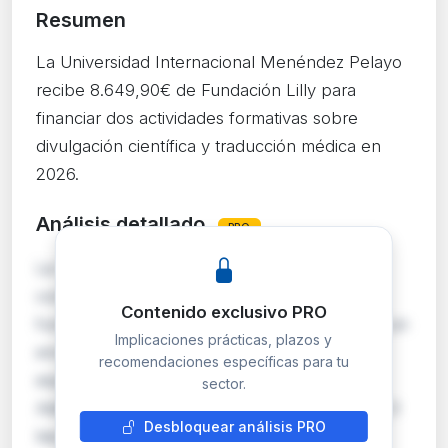
Resumen
La Universidad Internacional Menéndez Pelayo
recibe 8.649,90€ de Fundación Lilly para
financiar dos actividades formativas sobre
divulgación científica y traducción médica en
2026.
Análisis detallado
PRO
La UIMP y Fundación Lilly formalizan un
convenio de colaboración por el que la
Contenido exclusivo PRO
fundación aporta 8.649,90€ para cofinanciar un
Implicaciones prácticas, plazos y
encuentro sobre divulgación científica en
recomendaciones específicas para tu
español y un curso de traducción médica.
sector.
Adicionalmente, Fundación Lilly financia hasta 3
Desbloquear análisis PRO
becas de asistencia al curso de traducción