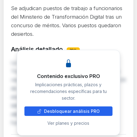
Se adjudican puestos de trabajo a funcionarios
del Ministerio de Transformación Digital tras un
concurso de méritos. Varios puestos quedaron
desiertos.
Análisis detallado
PRO
La Subsecretaría del Ministerio para la
Transformación Digital y de la Función Pública
Contenido exclusivo PRO
resuelve el concurso específico convocado el 24
Implicaciones prácticas, plazos y
de marzo de 2026 para proveer puestos en
recomendaciones específicas para tu
áreas de digitalización, inteligencia artificial,
sector.
telecomunicaciones y seguridad digital. Se
Desbloquear análisis PRO
adjudican plazas de niveles 16 a 28 a
funcionarios …
Ver planes y precios