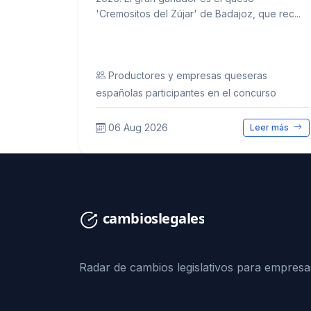
'Cremositos del Zújar' de Badajoz, que rec...
Productores y empresas queseras
españolas participantes en el concurso
06 Aug 2026
Leer más
Radar de cambios legislativos para empresa