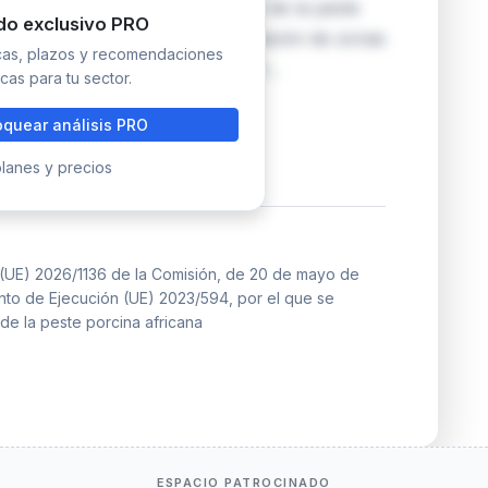
 a medidas especiales de control de la peste
do exclusivo PRO
ón implica cambios en la clasificación de zonas
icas, plazos y recomendaciones
ntos Estados miembros, lo que deter…
cas para tu sector.
quear análisis PRO
lanes y precios
(UE) 2026/1136 de la Comisión, de 20 de mayo de
nto de Ejecución (UE) 2023/594, por el que se
de la peste porcina africana
ESPACIO PATROCINADO