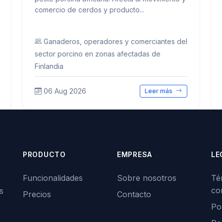
comercio de cerdos y producto...
Ganaderos, operadores y comerciantes del
sector porcino en zonas afectadas de
Finlandia
06 Aug 2026
Leer más
PRODUCTO
EMPRESA
LE
Funcionalidades
Sobre nosotros
Té
co
s
Precios
Contacto
Pol