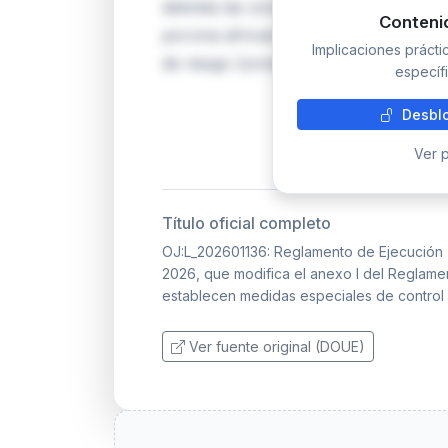
delimita las zonas geográficas sujetas
Conteni
porcina africana (PPA). La modificaci
Implicaciones práct
de riesgo (zonas I, II y III) en disti
específi
Desblo
Ver p
Título oficial completo
OJ:L_202601136: Reglamento de Ejecución 
2026, que modifica el anexo I del Reglame
establecen medidas especiales de control 
Ver fuente original (DOUE)