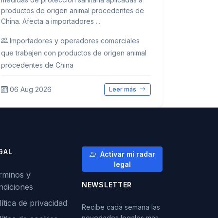
productos de origen animal procedentes de
China. Afecta a importadores ...
Importadores y operadores comerciales
que trabajen con productos de origen animal
procedentes de China
06 Aug 2026
Leer más
GAL
Activar mi radar
legal
rminos y
NEWSLETTER
ndiciones
ítica de privacidad
Recibe cada semana las
novedades legales mas