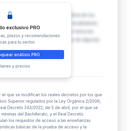
los comunes de enseñanza deportiva de los
r, incorporando avances en alto rendimiento,
do exclusivo PRO
o y obligaciones de protección de menores
icas, plazos y recomendaciones
aptan también las denominaciones de algunas
cas para tu sector.
quear análisis PRO
lanes y precios
 el que se modifican los reales decretos por los que
tivo Superior regulados por la Ley Orgánica 2/2006,
eal Decreto 243/2022, de 5 de abril, por el que se
mínimas del Bachillerato, y el Real Decreto
gulan los requisitos de acceso a las enseñanzas
terísticas básicas de la prueba de acceso y la