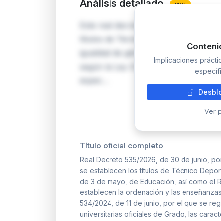
Análisis detallado
PRO
Este real decreto actualiza los módu
títulos de Técnico Deportivo Superio
Conteni
igualdad de género, deporte adaptad
Implicaciones práct
según la Ley Orgánica 8/2021. Se ad
específi
espec…
Desblo
Ver p
Título oficial completo
Real Decreto 535/2026, de 30 de junio, por
se establecen los títulos de Técnico Depor
de 3 de mayo, de Educación, así como el R
establecen la ordenación y las enseñanzas 
534/2024, de 11 de junio, por el que se re
universitarias oficiales de Grado, las carac