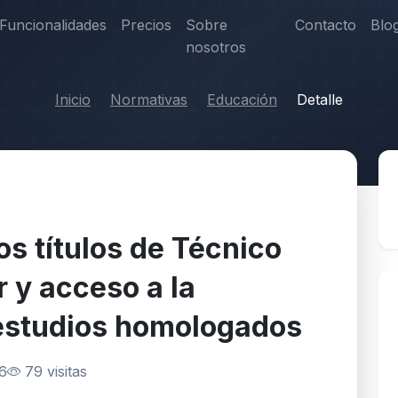
Funcionalidades
Precios
Sobre
Contacto
Blo
nosotros
Inicio
Normativas
Educación
Detalle
os títulos de Técnico
 y acceso a la
 estudios homologados
26
79 visitas