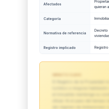
Propieta
Afectados
quieran a
Inmobilia
Categoría
Decreto 
Normativa de referencia
vivienda
Registro 
Registro implicado
IMPACTO CLAVE:
El Registro de la Propiedad 
turístico a ninguna habitación
el inmueble mantenga su cond
oficial. Ni el paso del tiempo
del régimen de limitaciones) n