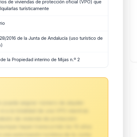
rios de viviendas de protección oficial (VPO) que
lquilarlas turísticamente
rio
28/2016 de la Junta de Andalucía (uso turístico de
s)
de la Propiedad interino de Mijas n.º 2
no puede asignar número de alquiler
 ni a la totalidad de una VPO mientras
ición de vivienda de protección
 (aunque hayan transcurrido los 10 años
i una autorización turística de la Junta