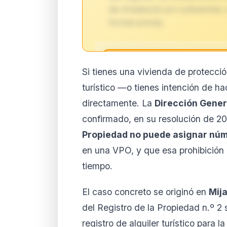
de Andalucía son suficientes: 
formal previa.
🔒
Si tienes una vivienda de protecció
Análisis de impacto 
turístico —o tienes intención de ha
suscript
directamente. La
Dirección Gener
El análisis detallado del impac
confirmado, en su resolución de 2
disponible con los planes PRO
contenido completo y recibe a
Propiedad no puede asignar núme
en una VPO, y que esa prohibición
Ver planes
Cre
tiempo.
Desde 9,99 €/mes · Cance
El caso concreto se originó en
Mij
del Registro de la Propiedad n.º 2
registro de alquiler turístico para l