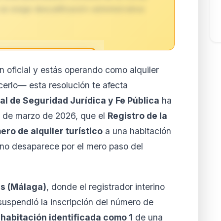
se exige descalificación administrativa
n oficial y estás operando como alquiler
reservado para
cerlo— esta resolución te afecta
ores
al de Seguridad Jurídica y Fe Pública
ha
to de esta normativa está
0 de marzo de 2026, que el
Registro de la
 y Business. Accede al
lertas personalizadas.
ro de alquiler turístico
a una habitación
 no desaparece por el mero paso del
ar mi cuenta
la cuando quieras
as (Málaga)
, donde el registrador interino
 suspendió la inscripción del número de
a
habitación identificada como 1
de una