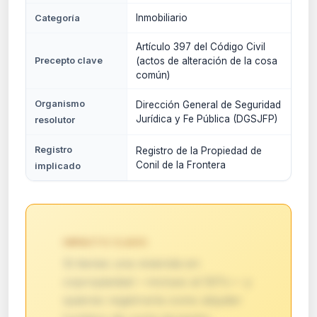
Inmobiliario
Categoría
Artículo 397 del Código Civil
Precepto clave
(actos de alteración de la cosa
común)
Organismo
Dirección General de Seguridad
Jurídica y Fe Pública (DGSJFP)
resolutor
Registro
Registro de la Propiedad de
Conil de la Frontera
implicado
IMPACTO CLAVE:
Si tienes una vivienda en
copropiedad —incluso al 50%— y
quieres registrarla como alquiler