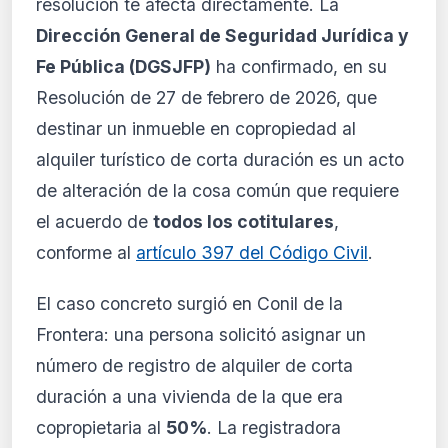
resolución te afecta directamente. La
normativa está disponible con los planes
PRO y Business. Accede al contenido
Dirección General de Seguridad Jurídica y
completo y recibe alertas personalizadas.
Fe Pública (DGSJFP)
ha confirmado, en su
Ver planes
Resolución de 27 de febrero de 2026, que
Crear mi cuenta
destinar un inmueble en copropiedad al
alquiler turístico de corta duración es un acto
Desde 9,99 €/mes · Cancela cuando quieras
de alteración de la cosa común que requiere
el acuerdo de
todos los cotitulares
,
conforme al
artículo 397 del Código Civil
.
El caso concreto surgió en Conil de la
Frontera: una persona solicitó asignar un
número de registro de alquiler de corta
duración a una vivienda de la que era
copropietaria al
50%
. La registradora