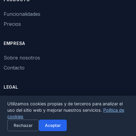
Funcionalidades
Precios
EMPRESA
Sobre nosotros
Contacto
LEGAL
Términos y condiciones
Utilizamos cookies propias y de terceros para analizar el
uso del sitio web y mejorar nuestros servicios.
Política de
Política de privacidad
cookies
×
Activar alertas
Política de cookies
Rechazar
Aceptar
Uso de inteligencia artificial