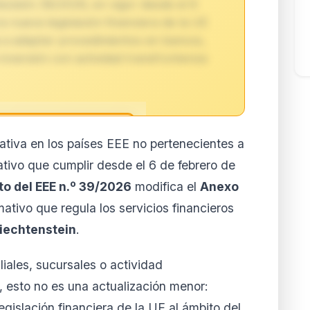
ecisión 39/2026, en vigor desde el 6
 nueva legislación financiera de la UE
a a adaptar procedimientos en bancos,
nversión con actividad transfronteriza
ativa en los países EEE no pertenecientes a
reservado para
tivo que cumplir desde el 6 de febrero de
ores
to del EEE n.º 39/2026
modifica el
Anexo
to de esta normativa está
mativo que regula los servicios financieros
 y Business. Accede al
lertas personalizadas.
Liechtenstein
.
ar mi cuenta
iales, sucursales o actividad
la cuando quieras
s, esto no es una actualización menor:
gislación financiera de la UE al ámbito del