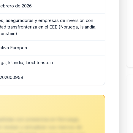
febrero de 2026
s, aseguradoras y empresas de inversión con
dad transfronteriza en el EEE (Noruega, Islandia,
tenstein)
tiva Europea
ga, Islandia, Liechtenstein
_202600959
pañolas con presencia en Noruega,
n revisar y actualizar sus marcos de