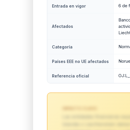
6 de 
Entrada en vigor
Banco
Afectados
activi
Liech
Norma
Categoría
Norue
Países EEE no UE afectados
OJ:L
Referencia oficial
IMPACTO CLAVE:
Las entidades financieras es
Islandia o Liechtenstein debe