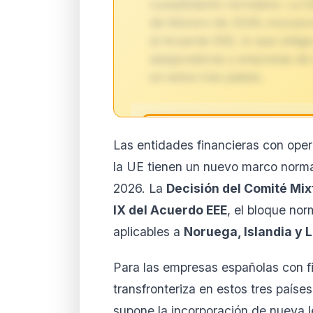
cumplimiento normativo. La D
de febrero de 2026, incorpora
al Acuerdo EEE, lo que oblig
aseguradoras y empresas de i
en estos tres países.
🔒
Las entidades financieras con oper
Análisis de impacto 
la UE tienen un nuevo marco norma
suscript
2026. La
Decisión del Comité Mix
El análisis detallado del impac
IX del Acuerdo EEE
, el bloque nor
disponible con los planes PRO
contenido completo y recibe a
aplicables a
Noruega, Islandia y 
Ver planes
Cre
Para las empresas españolas con fil
Desde 9,99 €/mes · Cance
transfronteriza en estos tres paíse
supone la incorporación de nueva le