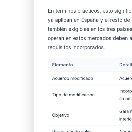
En términos prácticos, esto signifi
ya aplican en España y el resto d
también exigibles en los tres país
operan en estos mercados deben al
requisitos incorporados.
Elemento
Detal
Acuerdo modificado
Acuer
Incorp
Tipo de modificación
ámbit
Garan
Objetivo
interi
Países donde aplica
Norueg