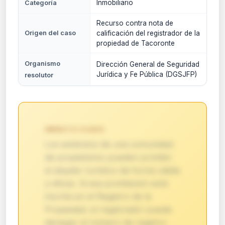
Inmobiliario
Categoría
Recurso contra nota de
Origen del caso
calificación del registrador de la
propiedad de Tacoronte
Organismo
Dirección General de Seguridad
Jurídica y Fe Pública (DGSJFP)
resolutor
IMPACTO CLAVE:
Los estatutos de una comunidad
de propietarios pueden prohibir
el alquiler turístico de forma válida
y eficaz. Si esa prohibición está
inscrita en el Registro de la
Propiedad, el registrador puede
denegar el número de registro