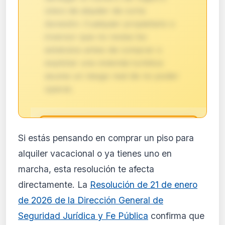
único de alquiler de corta
duración. Cualquier propietario o
inversor que no revise los
estatutos antes de comprar o
explotar una vivienda turística
asume un riesgo real de no poder
operar.
🔒
Si estás pensando en comprar un piso para
Análisis de impacto reservado
alquiler vacacional o ya tienes uno en
para suscriptores
marcha, esta resolución te afecta
El análisis detallado del impacto de esta
directamente. La
Resolución de 21 de enero
normativa está disponible con los planes
PRO y Business. Accede al contenido
de 2026 de la Dirección General de
completo y recibe alertas personalizadas.
Seguridad Jurídica y Fe Pública
confirma que