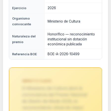
2026
Ejercicio
Organismo
Ministerio de Cultura
convocante
Honorífico — reconocimiento
Naturaleza del
institucional sin dotación
premio
económica publicada
BOE-A-2026-10499
Referencia BOE
IMPACTO CLAVE:
El Ministerio de Cultura abre la
convocatoria del Premio Nacional
de Diseño de Moda 2026, el
reconocimiento oficial de mayor