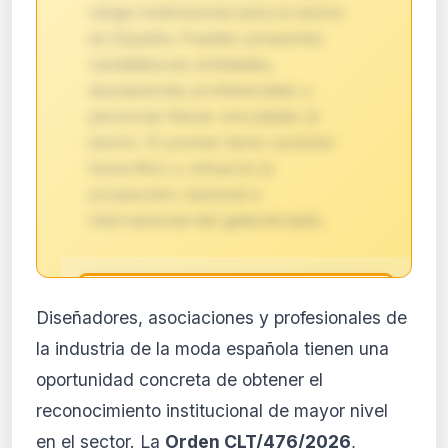
rango institucional para el sector
en España. Pueden presentar
candidaturas entidades,
asociaciones profesionales y
personas físicas vinculadas al
sector. El premio tiene carácter
honorífico y refuerza la
proyección nacional e
internacional del galardonado.
🔒
Diseñadores, asociaciones y profesionales de
Análisis de impacto reservado
la industria de la moda española tienen una
para suscriptores
oportunidad concreta de obtener el
El análisis detallado del impacto de esta
reconocimiento institucional de mayor nivel
normativa está disponible con los planes
PRO y Business. Accede al contenido
en el sector. La
Orden CLT/476/2026
,