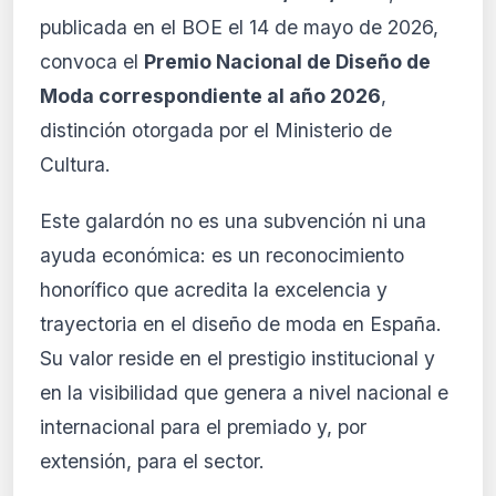
completo y recibe alertas personalizadas.
publicada en el BOE el 14 de mayo de 2026,
Ver planes
convoca el
Premio Nacional de Diseño de
Crear mi cuenta
Moda correspondiente al año 2026
,
distinción otorgada por el Ministerio de
Desde 9,99 €/mes · Cancela cuando quieras
Cultura.
Este galardón no es una subvención ni una
ayuda económica: es un reconocimiento
honorífico que acredita la excelencia y
trayectoria en el diseño de moda en España.
Su valor reside en el prestigio institucional y
en la visibilidad que genera a nivel nacional e
internacional para el premiado y, por
extensión, para el sector.