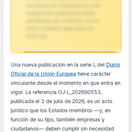
los plazos de transposición y las
obligaciones específicas están
pendientes de confirmar con el
texto completo disponible en
EUR-Lex.
🔒
Una nueva publicación en la serie L del
Diario
Análisis de impacto reservado
Oficial de la Unión Europea
tiene carácter
para suscriptores
vinculante desde el momento en que entra en
El análisis detallado del impacto de esta
vigor. La referencia OJ:L_202690553,
normativa está disponible con los planes
PRO y Business. Accede al contenido
publicada el 3 de julio de 2026, es un acto
completo y recibe alertas personalizadas.
jurídico que los Estados miembros —y, en
Ver planes
función de su tipo, también empresas y
Crear mi cuenta
ciudadanos— deben cumplir sin necesidad