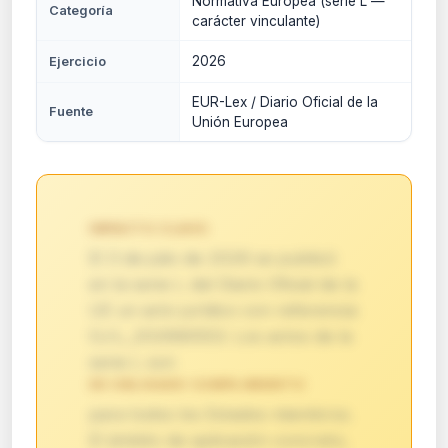
Normativa Europea (serie L —
Categoría
carácter vinculante)
2026
Ejercicio
EUR-Lex / Diario Oficial de la
Fuente
Unión Europea
IMPACTO CLAVE:
El 3 de julio de 2026 se publicó
en la serie L del Diario Oficial de la
UE un acto jurídico con referencia
OJ:L_202690553. Los actos de la
serie L son
DE OBLIGADO CUMPLIMIENTO
para todos los Estados miembros.
El ámbito de aplicación concreto,