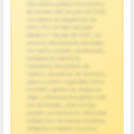
información pública 15 proyectos
de normas UNE de junio de 2026,
con plazos de alegaciones de
entre 20 y 40 días naturales
desde el 7 de julio de 2026. Los
sectores directamente afectados
son textil y calzado, climatización,
instalaciones eléctricas,
tratamiento fitosanitario de
madera, elevadores de vehículos,
papel y cartón, seguridad contra
incendios, gestión de riesgos en
viajes y eficiencia energética. Una
vez aprobadas, estas normas
pueden convertirse en referencia
obligatoria o de buenas prácticas,
obligando a adaptar procesos