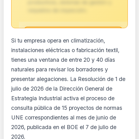
productivos, sistemas de gestión y
requisitos de inspección.
🔒
Si tu empresa opera en climatización,
Análisis de impacto reservado
instalaciones eléctricas o fabricación textil,
para suscriptores
tienes una ventana de entre 20 y 40 días
El análisis detallado del impacto de esta
naturales para revisar los borradores y
normativa está disponible con los planes
PRO y Business. Accede al contenido
presentar alegaciones. La Resolución de 1 de
completo y recibe alertas personalizadas.
julio de 2026 de la Dirección General de
Ver planes
Estrategia Industrial activa el proceso de
Crear mi cuenta
consulta pública de 15 proyectos de normas
UNE correspondientes al mes de junio de
Desde 9,99 €/mes · Cancela cuando quieras
2026, publicada en el BOE el 7 de julio de
2026.