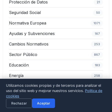
Protección de Datos
21
Seguridad Social
50
Normativa Europea
1071
Ayudas y Subvenciones
167
Cambios Normativos
253
Sector Público
867
Educación
183
Energía
258
Utilizamos cookies propias y de terceros para analizar el
Agricultura y Pesca
396
uso del sitio web y mejorar nuestros servicios.
Política de
cookies
Inmobiliario
439
×
Activar alertas
Rechazar
Aceptar