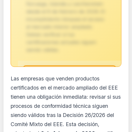
Noruega, Islandia y Liechtenstein
desde el 6 de febrero de 2026. El
incumplimiento bloquea el acceso
al mercado interior ampliado.
Debes verificar si tus
certificaciones actuales siguen
siendo válidas.
🔒
Las empresas que venden productos
Análisis de impacto reservado
certificados en el mercado ampliado del EEE
para suscriptores
tienen una obligación inmediata: revisar si sus
El análisis detallado del impacto de esta
procesos de conformidad técnica siguen
normativa está disponible con los planes
PRO y Business. Accede al contenido
siendo válidos tras la Decisión 26/2026 del
completo y recibe alertas personalizadas.
Comité Mixto del EEE. Esta decisión,
Ver planes