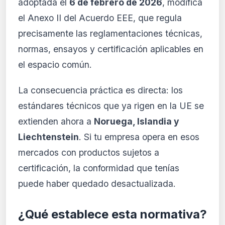
adoptada el
6 de febrero de 2026
, modifica
Crear mi cuenta
el Anexo II del Acuerdo EEE, que regula
precisamente las reglamentaciones técnicas,
Desde 9,99 €/mes · Cancela cuando quieras
normas, ensayos y certificación aplicables en
el espacio común.
La consecuencia práctica es directa: los
estándares técnicos que ya rigen en la UE se
extienden ahora a
Noruega, Islandia y
Liechtenstein
. Si tu empresa opera en esos
mercados con productos sujetos a
certificación, la conformidad que tenías
puede haber quedado desactualizada.
¿Qué establece esta normativa?