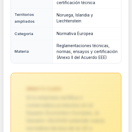
certificación técnica
Territorios
Noruega, Islandia y
Liechtenstein
ampliados
Normativa Europea
Categoría
Reglamentaciones técnicas,
Materia
normas, ensayos y certificación
(Anexo II del Acuerdo EEE)
IMPACTO CLAVE:
Si tu empresa certifica o
comercializa productos en el
Espacio Económico Europeo, la
Decisión 26/2026 extiende nueva
normativa técnica de la UE a