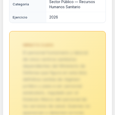
Sector Público — Recursos
Categoría
Humanos Sanitario
2026
Ejercicio
IMPACTO CLAVE:
El personal funcionario y laboral
de cinco centros sanitarios
dependientes del Ministerio de
Defensa que figura en esta lista
definitiva cambia de régimen
jurídico y pasa a ser personal
estatutario, regulado por el
Estatuto Marco del personal de
los servicios de salud. Quienes no
aparezcan o detecten errores