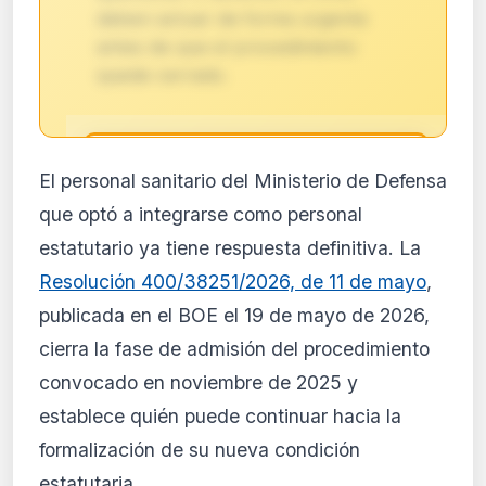
deben actuar de forma urgente
antes de que el procedimiento
quede cerrado.
🔒
El personal sanitario del Ministerio de Defensa
Análisis de impacto reservado
que optó a integrarse como personal
para suscriptores
estatutario ya tiene respuesta definitiva. La
El análisis detallado del impacto de esta
Resolución 400/38251/2026, de 11 de mayo
,
normativa está disponible con los planes
PRO y Business. Accede al contenido
publicada en el BOE el 19 de mayo de 2026,
completo y recibe alertas personalizadas.
cierra la fase de admisión del procedimiento
Ver planes
convocado en noviembre de 2025 y
Crear mi cuenta
establece quién puede continuar hacia la
formalización de su nueva condición
Desde 9,99 €/mes · Cancela cuando quieras
estatutaria.