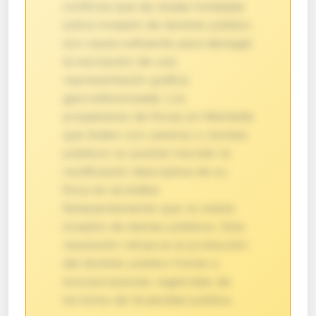
confirma que las dudas fundadas
sobre invasión de dominio público
son causa suficiente para denegar
la inscripción de una
representación gráfica
georreferenciada. Los
propietarios de fincas en Marbella
que linden con caminos o montes
públicos no podrán inscribir la
rectificación descriptiva de su
finca sin acreditar
fehacientemente que no existe
invasión de bienes públicos. Esta
resolución refuerza la protección
del dominio público frente a
incorporaciones registrales de
terrenos de titularidad pública.