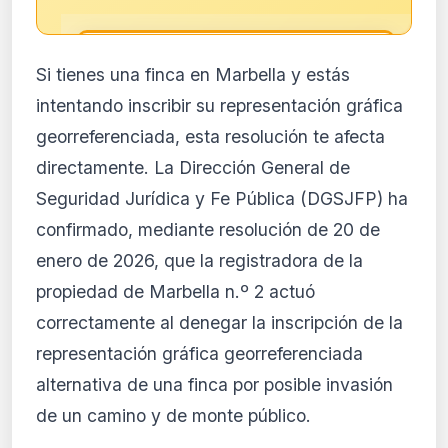
🔒
Si tienes una finca en Marbella y estás
Análisis de impacto reservado
intentando inscribir su representación gráfica
para suscriptores
georreferenciada, esta resolución te afecta
El análisis detallado del impacto de esta
directamente. La Dirección General de
normativa está disponible con los planes
PRO y Business. Accede al contenido
Seguridad Jurídica y Fe Pública (DGSJFP) ha
completo y recibe alertas personalizadas.
confirmado, mediante resolución de 20 de
Ver planes
enero de 2026, que la registradora de la
Crear mi cuenta
propiedad de Marbella n.º 2 actuó
correctamente al denegar la inscripción de la
Desde 9,99 €/mes · Cancela cuando quieras
representación gráfica georreferenciada
alternativa de una finca por posible invasión
de un camino y de monte público.