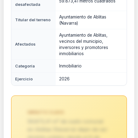
59.873,41 metros cuadrados
desafectada
Ayuntamiento de Ablitas
Titular del terreno
(Navarra)
Ayuntamiento de Ablitas,
vecinos del municipio,
Afectados
inversores y promotores
inmobiliarios
Inmobiliario
Categoría
2026
Ejercicio
IMPACTO CLAVE:
59.873,41 m² de suelo comunal
en Ablitas (Navarra) dejan de ser
dominio público desde el 8 de