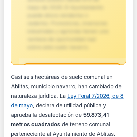
mayo de 2026. El Ayuntamiento
puede ahora venderlos o
cederlos. Promotores, inversores
industriales y agrícolas tienen una
ventana de oportunidad real
sobre este suelo navarro.
🔒
Casi seis hectáreas de suelo comunal en
Análisis de impacto reservado
Ablitas, municipio navarro, han cambiado de
para suscriptores
naturaleza jurídica. La
Ley Foral 7/2026, de 8
El análisis detallado del impacto de esta
de mayo
, declara de utilidad pública y
normativa está disponible con los planes
PRO y Business. Accede al contenido
aprueba la desafectación de
59.873,41
completo y recibe alertas personalizadas.
metros cuadrados
de terreno comunal
Ver planes
perteneciente al Ayuntamiento de Ablitas.