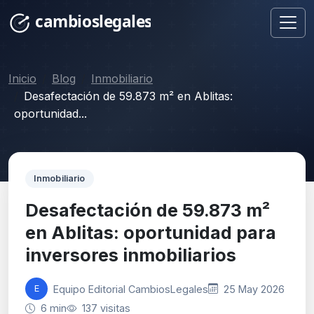
Inicio
Blog
Inmobiliario
Desafectación de 59.873 m² en Ablitas:
oportunidad...
Inmobiliario
Desafectación de 59.873 m²
en Ablitas: oportunidad para
inversores inmobiliarios
Equipo Editorial CambiosLegales
25 May 2026
E
6 min
137 visitas