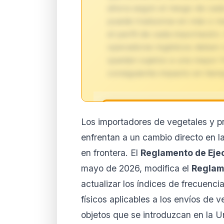
ahora según el riesgo de cada
puede traducirse en más o m
el perfil de cada importación
operadores logísticos deben r
quedan sujetos a una mayor f
consiguiente impacto en tiem
🔒
Los importadores de vegetales y p
Análisis de impacto 
enfrentan a un cambio directo en la
suscript
en frontera. El
Reglamento de Eje
El análisis detallado del impac
mayo de 2026, modifica el
Reglam
disponible con los planes PRO
contenido completo y recibe a
actualizar los índices de frecuenci
físicos aplicables a los envíos de 
Ver planes
Cre
objetos que se introduzcan en la U
Desde 9,99 €/mes · Cance