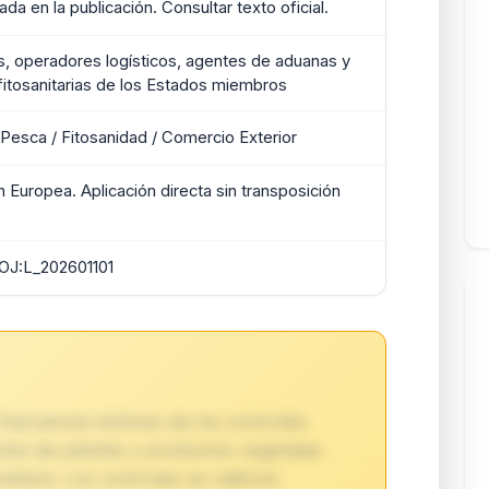
da en la publicación. Consultar texto oficial.
, operadores logísticos, agentes de aduanas y
fitosanitarias de los Estados miembros
y Pesca / Fitosanidad / Comercio Exterior
n Europea. Aplicación directa sin transposición
J:L_202601101
 frecuencia mínimos de los controles
nvíos de plantas y productos vegetales
itario. Los controles se calibran