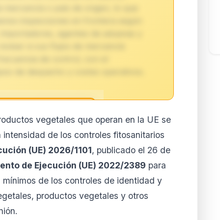
 mercancía o país de origen, lo que
enos inspecciones en frontera según
. Importadores, agentes de aduanas y
evisar si sus flujos de mercancía
recuencia de control, con el
pos de despacho y costes operativos.
roductos vegetales que operan en la UE se
reservado para
 intensidad de los controles fitosanitarios
ores
cución (UE) 2026/1101
, publicado el 26 de
to de esta normativa está
ento de Ejecución (UE) 2022/2389
para
 y Business. Accede al
lertas personalizadas.
a mínimos de los controles de identidad y
vegetales, productos vegetales y otros
ar mi cuenta
nión.
la cuando quieras