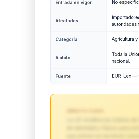
No especifica
Entrada en vigor
Importadores
Afectados
autoridades 
Agricultura 
Categoría
Toda la Unió
Ámbito
nacional.
EUR-Lex — O
Fuente
IMPACTO CLAVE:
La UE modifica los índices de
de identidad y físicos para e
que entren en territorio comun