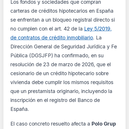
Los fondos y sociedades que compran
Análisis de impacto reservado
carteras de créditos hipotecarios en España
para suscriptores
se enfrentan a un bloqueo registral directo si
El análisis detallado del impacto de esta
no cumplen con el art. 42 de la
Ley 5/2019,
normativa está disponible con los planes
PRO y Business. Accede al contenido
de contratos de crédito inmobiliario
. La
completo y recibe alertas personalizadas.
Dirección General de Seguridad Jurídica y Fe
Ver planes
Pública (DGSJFP) ha confirmado, en su
Crear mi cuenta
resolución de 23 de marzo de 2026, que el
cesionario de un crédito hipotecario sobre
Desde 9,99 €/mes · Cancela cuando quieras
vivienda debe cumplir los mismos requisitos
que un prestamista originario, incluyendo la
inscripción en el registro del Banco de
España.
El caso concreto resuelto afecta a
Polo Grup