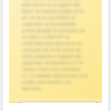
está inscrito en el registro del
Banco de España previsto en el
art. 42 de la Ley 5/2019, el
registrador de la propiedad
puede denegar la inscripción de
la cesión. La DGSJFP ha
confirmado esta doctrina en la
resolución de 23 de marzo de
2026, avalando la negativa del
registrador de Barcelona n.º 14
frente a Polo Grup Inversions,
S.L. El requisito aplica incluso si el
crédito está vencido o en
ejecución.
🔒