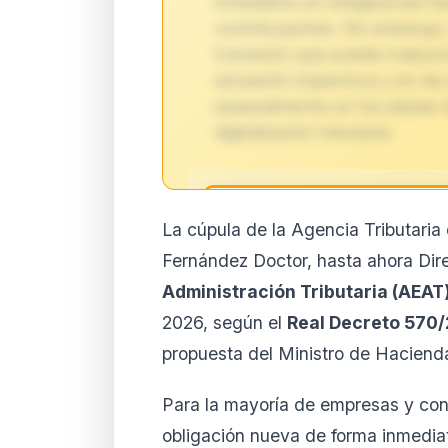
inmediatos en obligaciones fi
contribuyentes. Sin embargo,
transición que puede traducir
actuación inspectora y en las
especialmente en los planes d
digitalización tributaria.
🔒
La cúpula de la Agencia Tributaria 
Análisis de impacto 
Fernández Doctor, hasta ahora Dir
suscript
Administración Tributaria (AEAT
El análisis detallado del impac
2026, según el
Real Decreto 570
disponible con los planes PRO
contenido completo y recibe a
propuesta del Ministro de Haciend
Ver planes
Cre
Para la mayoría de empresas y cont
Desde 9,99 €/mes · Cance
obligación nueva de forma inmediat