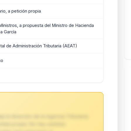
io, a petición propia
inistros, a propuesta del Ministro de Hacienda
a García
tal de Administración Tributaria (AEAT)
co
 la dirección de la Agencia Tributaria
untad propia. No hay cambios