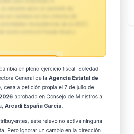
scales para empresas ni
 la vacante abre un período de
se en cambios en los criterios de
 prioridades recaudatorias de la AEAT,
e lucha contra el fraude fiscal y
cambia en pleno ejercicio fiscal. Soledad
reservado para
ectora General de la
Agencia Estatal de
ores
)
, cesa a petición propia el 7 de julio de
to de esta normativa está
/2026
aprobado en Consejo de Ministros a
 y Business. Accede al
lertas personalizadas.
a,
Arcadi España García
.
ar mi cuenta
ribuyentes, este relevo no activa ninguna
la cuando quieras
a. Pero ignorar un cambio en la dirección