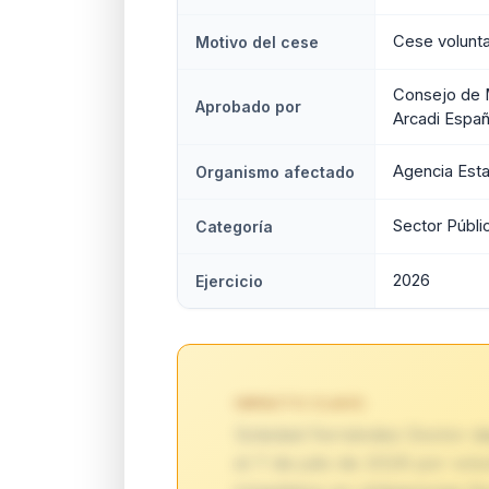
Cese voluntar
Motivo del cese
Consejo de M
Aprobado por
Arcadi Españ
Agencia Esta
Organismo afectado
Sector Públi
Categoría
2026
Ejercicio
IMPACTO CLAVE:
Soledad Fernández Doctor deja
el 7 de julio de 2026 por vol