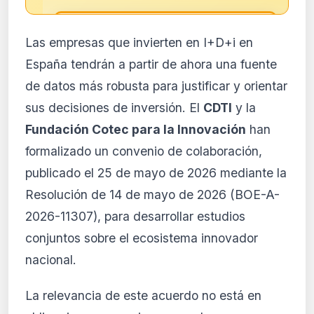
🔒
Las empresas que invierten en I+D+i en
Análisis de impacto reservado
España tendrán a partir de ahora una fuente
para suscriptores
de datos más robusta para justificar y orientar
El análisis detallado del impacto de esta
sus decisiones de inversión. El
CDTI
y la
normativa está disponible con los planes
PRO y Business. Accede al contenido
Fundación Cotec para la Innovación
han
completo y recibe alertas personalizadas.
formalizado un convenio de colaboración,
Ver planes
publicado el 25 de mayo de 2026 mediante la
Crear mi cuenta
Resolución de 14 de mayo de 2026 (BOE-A-
2026-11307), para desarrollar estudios
Desde 9,99 €/mes · Cancela cuando quieras
conjuntos sobre el ecosistema innovador
nacional.
La relevancia de este acuerdo no está en