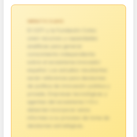
IMPACTO CLAVE:
El CDTI y la Fundación Cotec
unen recursos y capacidades
analíticas para generar
conocimiento independiente
sobre el ecosistema innovador
español. Los estudios resultantes
serán referencia para decisiones
de política de innovación pública y
privada. Empresas tecnológicas y
agentes del ecosistema I+D+i
deberían incorporar estos
informes a su proceso de toma de
decisiones estratégicas.