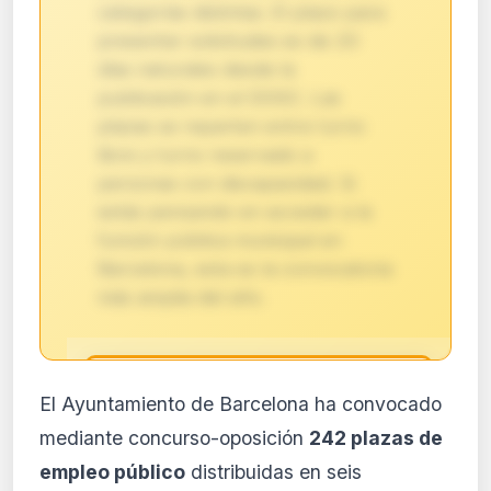
categorías distintas. El plazo para
presentar solicitudes es de 20
días naturales desde la
publicación en el DOGC. Las
plazas se reparten entre turno
libre y turno reservado a
personas con discapacidad. Si
estás pensando en acceder a la
función pública municipal en
Barcelona, esta es la convocatoria
más amplia del año.
🔒
El Ayuntamiento de Barcelona ha convocado
Análisis de impacto reservado
mediante concurso-oposición
242 plazas de
para suscriptores
empleo público
distribuidas en seis
El análisis detallado del impacto de esta