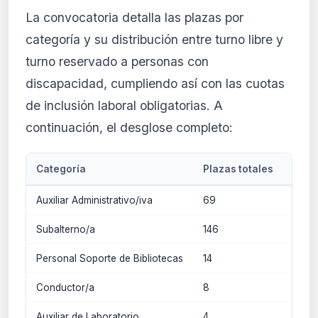
La convocatoria detalla las plazas por
categoría y su distribución entre turno libre y
turno reservado a personas con
discapacidad, cumpliendo así con las cuotas
de inclusión laboral obligatorias. A
continuación, el desglose completo:
Categoría
Plazas totales
Turn
Auxiliar Administrativo/iva
69
Libre
Subalterno/a
146
Libre
Personal Soporte de Bibliotecas
14
Libre
Conductor/a
8
Libre
Auxiliar de Laboratorio
4
Libre