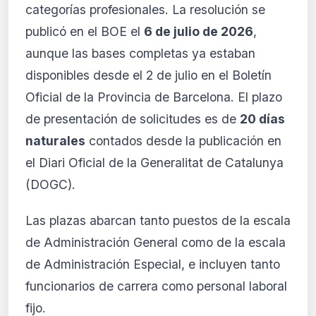
categorías profesionales. La resolución se
normativa está disponible con los planes
PRO y Business. Accede al contenido
publicó en el BOE el
6 de julio de 2026
,
completo y recibe alertas personalizadas.
aunque las bases completas ya estaban
Ver planes
disponibles desde el 2 de julio en el Boletín
Crear mi cuenta
Oficial de la Provincia de Barcelona. El plazo
de presentación de solicitudes es de
20 días
Desde 9,99 €/mes · Cancela cuando quieras
naturales
contados desde la publicación en
el Diari Oficial de la Generalitat de Catalunya
(DOGC).
Las plazas abarcan tanto puestos de la escala
de Administración General como de la escala
de Administración Especial, e incluyen tanto
funcionarios de carrera como personal laboral
fijo.