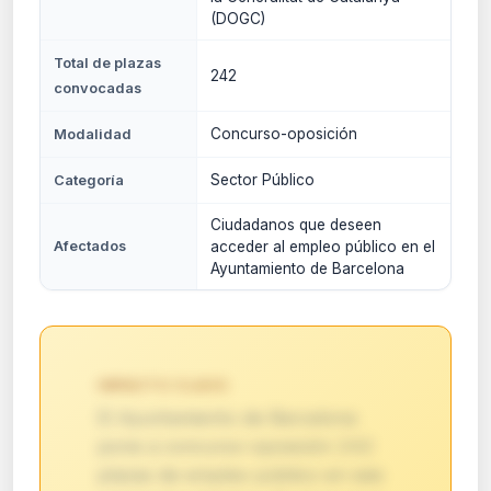
(DOGC)
Total de plazas
242
convocadas
Concurso-oposición
Modalidad
Sector Público
Categoría
Ciudadanos que deseen
Afectados
acceder al empleo público en el
Ayuntamiento de Barcelona
IMPACTO CLAVE:
El Ayuntamiento de Barcelona
pone a concurso-oposición 242
plazas de empleo público en seis