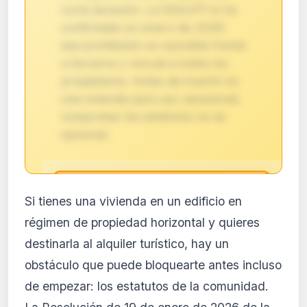
corta duración. La DGSJFP lo ha
confirmado en enero de 2026:
esa prohibición es oponible frente
a terceros y vincula a todos los
propietarios. Antes de invertir en
una vivienda para uso vacacional,
comprobar los estatutos no es
opcional.
🔒
Si tienes una vivienda en un edificio en
Análisis de impacto reservado
régimen de propiedad horizontal y quieres
para suscriptores
destinarla al alquiler turístico, hay un
El análisis detallado del impacto de esta
obstáculo que puede bloquearte antes incluso
normativa está disponible con los planes
PRO y Business. Accede al contenido
de empezar: los estatutos de la comunidad.
completo y recibe alertas personalizadas.