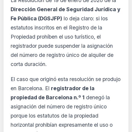
La Resolución de 19 de enero de 2026 de la
Ver planes
Dirección General de Seguridad Jurídica y
Crear mi cuenta
Fe Pública (DGSJFP)
lo deja claro: si los
estatutos inscritos en el Registro de la
Desde 9,99 €/mes · Cancela cuando quieras
Propiedad prohíben el uso turístico, el
registrador puede suspender la asignación
del número de registro único de alquiler de
corta duración.
El caso que originó esta resolución se produjo
en Barcelona. El
registrador de la
propiedad de Barcelona n.º 1
denegó la
asignación del número de registro único
porque los estatutos de la propiedad
horizontal prohibían expresamente el uso o