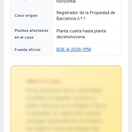
horizontal
Registrador de la Propiedad de
Caso origen
Barcelona n.º 1
Plantas afectadas
Planta cuarta hasta planta
decimonovena
en el caso
BOE-A-2026-11114
Fuente oficial
IMPACTO CLAVE:
Si los estatutos de tu comunidad
prohíben el alquiler turístico y
están inscritos en el Registro de la
Propiedad, el registrador puede
denegar directamente el número
de registro único de alquiler de