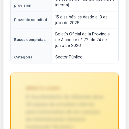
interna)
provisión
15 días hábiles desde el 3 de
Plazo de solicitud
julio de 2026
Boletín Oficial de la Provincia
Bases completas
de Albacete nº 72, de 24 de
junio de 2026
Sector Público
Categoría
IMPACTO CLAVE:
El Ayuntamiento de Albacete abre
20 plazas de provisión interna
para funcionarios de los cuerpos
de Administración General
(subescala Técnica) y