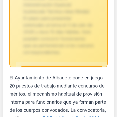
Administración Especial
(subescala Técnica clase Media).
El plazo para presentar
solicitudes arranca el 3 de julio de
2026 y dura 15 días hábiles. Solo
pueden concurrir funcionarios
que ya pertenezcan a los cuerpos
correspondientes.
🔒
El Ayuntamiento de Albacete pone en juego
Análisis de impacto reservado
20 puestos de trabajo mediante concurso de
para suscriptores
méritos, el mecanismo habitual de provisión
El análisis detallado del impacto de esta
interna para funcionarios que ya forman parte
normativa está disponible con los planes
PRO y Business. Accede al contenido
de los cuerpos convocados. La convocatoria,
completo y recibe alertas personalizadas.