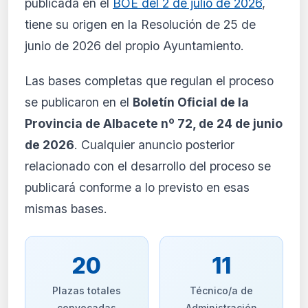
publicada en el
BOE del 2 de julio de 2026
,
Ver planes
tiene su origen en la Resolución de 25 de
Crear mi cuenta
junio de 2026 del propio Ayuntamiento.
Desde 9,99 €/mes · Cancela cuando quieras
Las bases completas que regulan el proceso
se publicaron en el
Boletín Oficial de la
Provincia de Albacete nº 72, de 24 de junio
de 2026
. Cualquier anuncio posterior
relacionado con el desarrollo del proceso se
publicará conforme a lo previsto en esas
mismas bases.
20
11
Plazas totales
Técnico/a de
convocadas
Administración