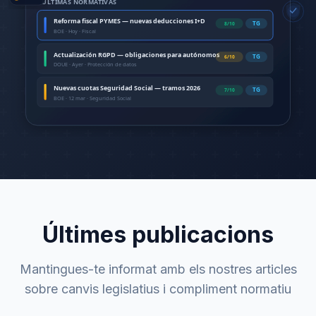
ÚLTIMAS NORMATIVAS
Reforma fiscal PYMES — nuevas deducciones I+D
TG
8/10
BOE · Hoy · Fiscal
Actualización RGPD — obligaciones para autónomos
TG
6/10
DOUE · Ayer · Protección de datos
Nuevas cuotas Seguridad Social — tramos 2026
TG
7/10
BOE · 12 mar · Seguridad Social
Últimes publicacions
Mantingues-te informat amb els nostres articles
sobre canvis legislatius i compliment normatiu