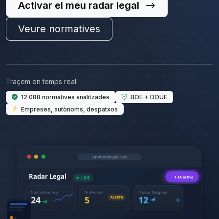
Activar el meu radar legal
Veure normatives
Traçem en temps real:
12.088 normatives analitzades
BOE + DOUE
Empreses, autònoms, despatxos
cambioslegales.es
Radar Legal
✦ IA activa
LIVE
Normativas hoy
Te afectan
Alertas Telegram
24
5
12
ALERTA
+8
!