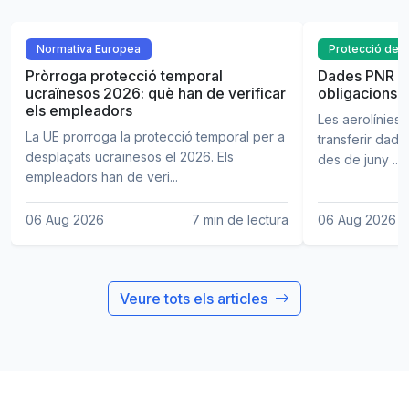
Normativa Europea
Protecció de 
Pròrroga protecció temporal
Dades PNR de
ucraïnesos 2026: què han de verificar
obligacions p
els empleadors
Les aerolínies
La UE prorroga la protecció temporal per a
transferir dade
desplaçats ucraïnesos el 2026. Els
des de juny ...
empleadors han de veri...
06 Aug 2026
7 min de lectura
06 Aug 2026
Veure tots els articles